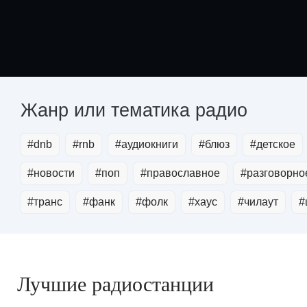
#dnb
#rnb
#аудиокниги
#блюз
#детское
#новости
#поп
#православное
#разговорно
#транс
#фанк
#фолк
#хауc
#чилаут
#
Лучшие радиостанции