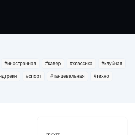
#иностранная
#кавер
#классика
#клубная
ндтреки
#спорт
#танцевальная
#техно