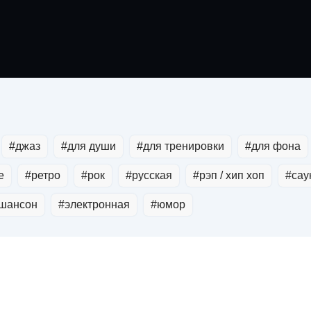
#джаз
#для души
#для тренировки
#для фона
е
#ретро
#рок
#русская
#рэп / хип хоп
#сау
шансон
#электронная
#юмор