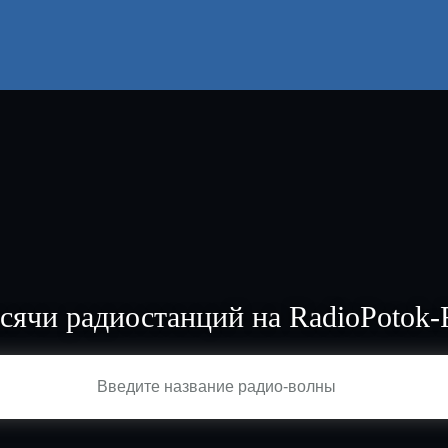
сячи радиостанций на RadioPotok