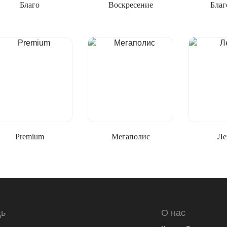
Благо
Воскресение
Благ
Premium
Мегаполис
Ле
ь
О нас