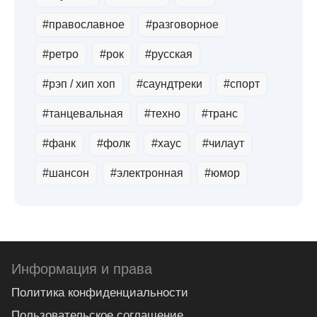
#православное
#разговорное
#ретро
#рок
#русская
#рэп / хип хоп
#саундтреки
#спорт
#танцевальная
#техно
#транс
#фанк
#фолк
#хауc
#чилаут
#шансон
#электронная
#юмор
Информация и права
Политика конфиденциальности
Пользовательское соглашение