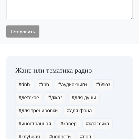
#dnb
#rnb
#аудиокниги
#блюз
#детское
#джаз
#для души
#для тренировки
#для фона
#иностранная
#кавер
#классика
#клубная
#новости
#поп