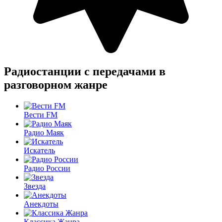
Радиостанции с передачами в
разговорном жанре
Вести FM
Радио Маяк
Искатель
Радио России
Звезда
Анекдоты
Классика Жанра