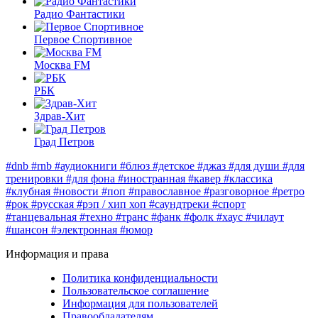
Радио Фантастики
Первое Спортивное
Москва FM
РБК
Здрав-Хит
Град Петров
#dnb
#rnb
#аудиокниги
#блюз
#детское
#джаз
#для души
#для
тренировки
#для фона
#иностранная
#кавер
#классика
#клубная
#новости
#поп
#православное
#разговорное
#ретро
#рок
#русская
#рэп / хип хоп
#саундтреки
#спорт
#танцевальная
#техно
#транс
#фанк
#фолк
#хауc
#чилаут
#шансон
#электронная
#юмор
Информация и права
Политика конфиденциальности
Пользовательское соглашение
Информация для пользователей
Правообладателям