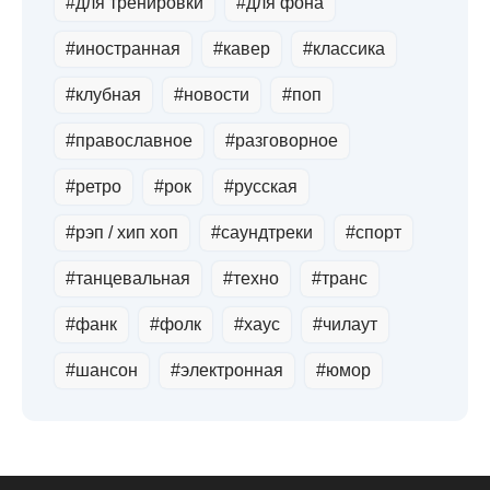
#для тренировки
#для фона
#иностранная
#кавер
#классика
#клубная
#новости
#поп
#православное
#разговорное
#ретро
#рок
#русская
#рэп / хип хоп
#саундтреки
#спорт
#танцевальная
#техно
#транс
#фанк
#фолк
#хауc
#чилаут
#шансон
#электронная
#юмор