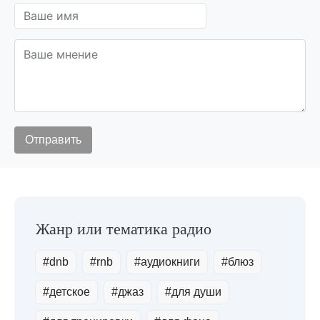
#dnb
#rnb
#аудиокниги
#блюз
#детское
#джаз
#для души