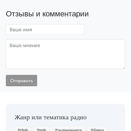
Отзывы и комментарии
#dnb
#rnb
#аудиокниги
#блюз