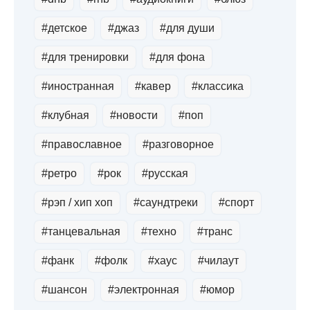
#детское
#джаз
#для души
#для тренировки
#для фона
#иностранная
#кавер
#классика
#клубная
#новости
#поп
#православное
#разговорное
#ретро
#рок
#русская
#рэп / хип хоп
#саундтреки
#спорт
#танцевальная
#техно
#транс
#фанк
#фолк
#хауc
#чилаут
#шансон
#электронная
#юмор