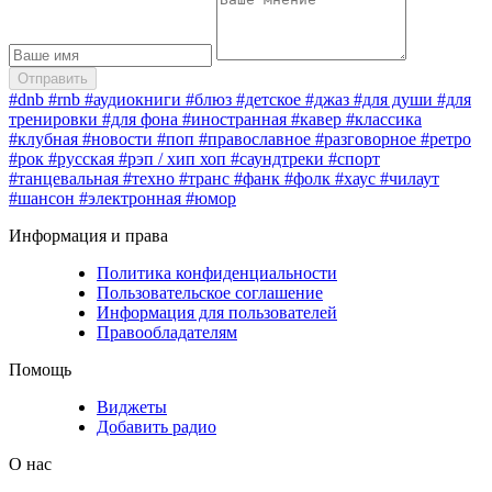
#dnb
#rnb
#аудиокниги
#блюз
#детское
#джаз
#для души
#для
тренировки
#для фона
#иностранная
#кавер
#классика
#клубная
#новости
#поп
#православное
#разговорное
#ретро
#рок
#русская
#рэп / хип хоп
#саундтреки
#спорт
#танцевальная
#техно
#транс
#фанк
#фолк
#хауc
#чилаут
#шансон
#электронная
#юмор
Информация и права
Политика конфиденциальности
Пользовательское соглашение
Информация для пользователей
Правообладателям
Помощь
Виджеты
Добавить радио
О нас