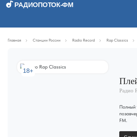
РАДИОПОТОК-ФМ
Главная
Станции России
Radio Record
Rap Classics
18+
Пле
Радио R
Полный 
позавче
FM.