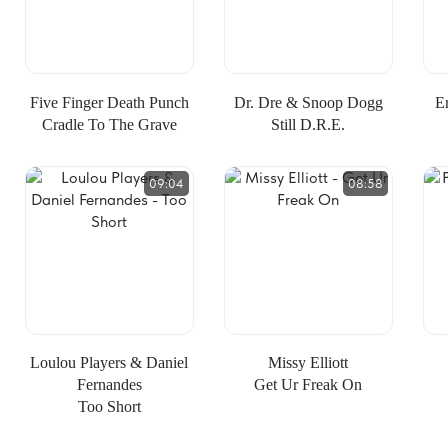
Five Finger Death Punch
Dr. Dre & Snoop Dogg
E
Cradle To The Grave
Still D.R.E.
09:04
08:58
Loulou Players & Daniel
Missy Elliott
Fernandes
Get Ur Freak On
Too Short