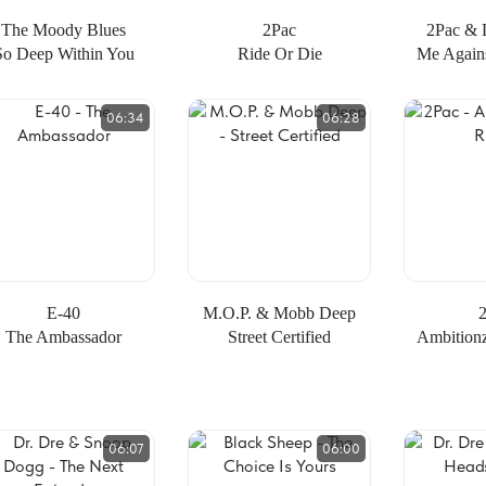
The Moody Blues
2Pac
2Pac & 
So Deep Within You
Ride Or Die
Me Again
06:34
06:28
E-40
M.O.P. & Mobb Deep
The Ambassador
Street Certified
Ambition
06:07
06:00