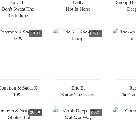
Eric B.
Nelly
Snoop Do
Don't Sweat The
Hot In Herre
Dee
Technique
09:47
09:44
Common & Sadat X
Eric B.
Ra
1999
Know The Ledge
The Ga
09:29
09:21