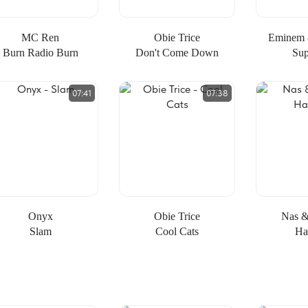
MC Ren
Obie Trice
Eminem 
Burn Radio Burn
Don't Come Down
Su
07:41
07:38
Onyx
Obie Trice
Nas &
Slam
Cool Cats
Ha