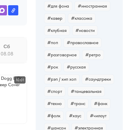
#для фона
#иностранная
#кавер
#классика
#клубная
#новости
#поп
#православное
Сб
08.08
#разговорное
#ретро
#рок
#русская
#рэп / хип хоп
#саундтреки
10:01
#спорт
#танцевальная
#техно
#транс
#фанк
#фолк
#хауc
#чилаут
#шансон
#электронная