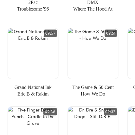
2Pac
DMX
Troublesome '96
Where The Hood At
09:57
09:51
Grand National Ink
The Game & 50 Cent
Eric B & Rakim
How We Do
09:36
09:32