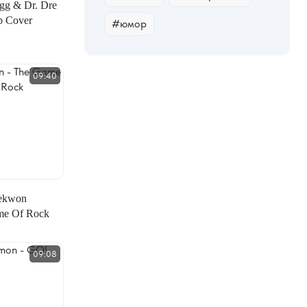
gg & Dr. Dre
p Cover
#юмор
09:40
ekwon
me Of Rock
09:08