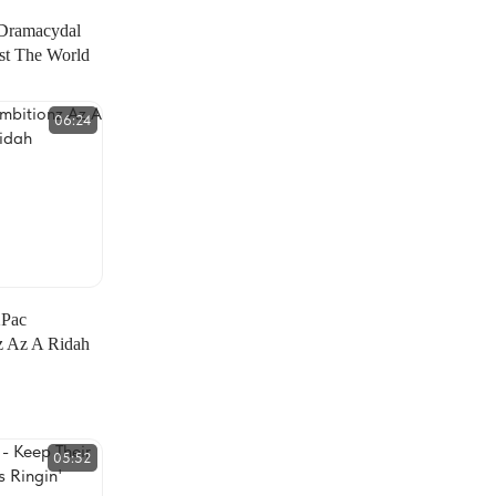
Dramacydal
st The World
06:24
2Pac
z Az A Ridah
05:52