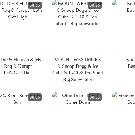
08:36
08:25
 Dre & Hittman & Ms.
MOUNT WESTMORE
Kurt
Roq & Kurupt
& Snoop Dogg & Ice
Bas
Let's Get High
Cube & E-40 & Too Short
Big Subwoofer
08:06
08:02