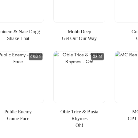
minem & Nate Dogg
Mobb Deep
Co
Shake That
Get Out Our Way
08:55
08:51
Public Enemy
Obie Trice & Busta
MC
Game Face
Rhymes
CPT 
Oh!