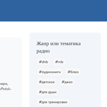
#dnb
#rnb
#аудиокниги
#блюз
#детское
#джаз
чера,
oPotok-
#для души
#для тренировки