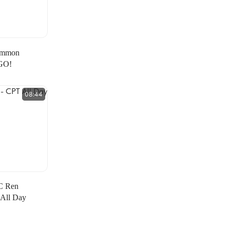
mmon
GO!
08:44
 Ren
All Day