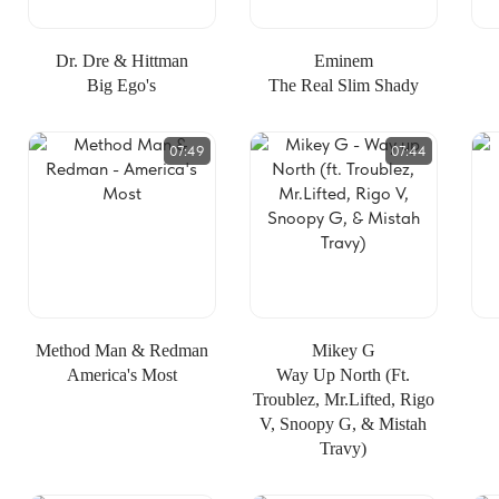
Dr. Dre & Hittman
Eminem
Big Ego's
The Real Slim Shady
07:49
07:44
Method Man & Redman
Mikey G
America's Most
Way Up North (ft.
Troublez, Mr.Lifted, Rigo
V, Snoopy G, & Mistah
Travy)