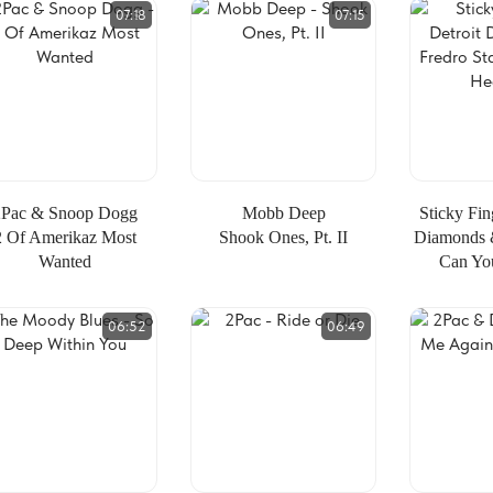
07:18
07:15
2Pac & Snoop Dogg
Mobb Deep
Sticky Fin
2 Of Amerikaz Most
Shook Ones, Pt. II
Diamonds &
Wanted
Can Yo
06:52
06:49