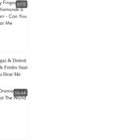
07:12
gaz & Detroit
 Fredro Starr
u Hear Me
06:44