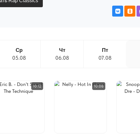
ть Rap Classics
Ср
Чт
Пт
05.08
06.08
07.08
10:12
10:08