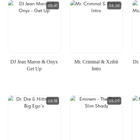
08:41
08:38
DJ Jean Maron & Onyx
Mr. Criminal & Xzibit
Dr.
Get Up
Intro
08:18
08:09