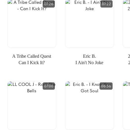
07:26
07:22
A Tribe Called Quest
Eric B.
Can I Kick It?
I Ain't No Joke
07:00
06:56