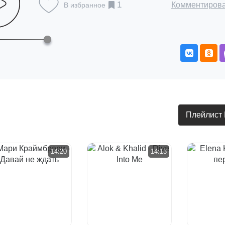
1
Комментиров
В избранное
Плейлист
14:20
14:13