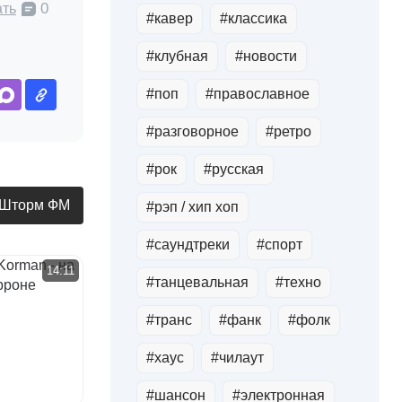
0
ать
#кавер
#классика
#клубная
#новости
#поп
#православное
#разговорное
#ретро
#рок
#русская
 Шторм ФМ
#рэп / хип хоп
#саундтреки
#спорт
14:11
#танцевальная
#техно
#транс
#фанк
#фолк
#хауc
#чилаут
#шансон
#электронная