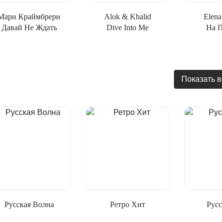
Мари Краймбрери
Alok & Khalid
Elen
Давай Не Ждать
Dive Into Me
На 
Показать в
Русская Волна
Ретро Хит
Рус