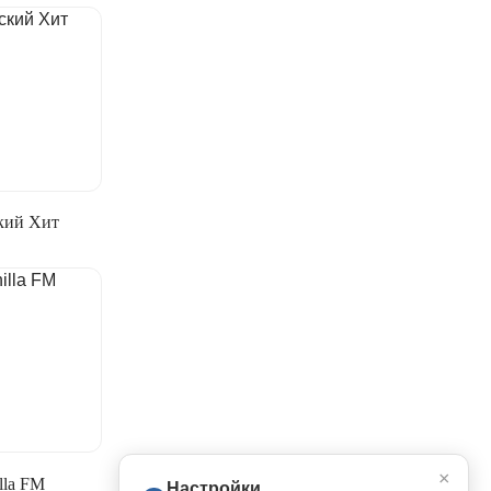
кий Хит
×
lla FM
Настройки