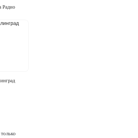
а Радио
линград
 только