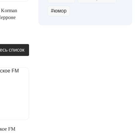
a Korman
#юмор
Перроне
есь список
ское FM