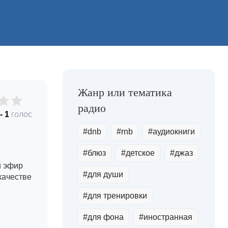
-
1
голос
#dnb
#rnb
#аудиокниги
#блюз
#детское
#джаз
й эфир
#для души
качестве
#для тренировки
#для фона
#иностранная