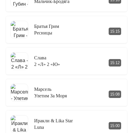
Мальчик-Бродяга
Братья Грим
15:15
Ресницы
Слава
15:12
2 «Л» 2 «Ю»
Марсель
15:08
Улетим За Моря
Иракли & Lika Star
15:00
Luna