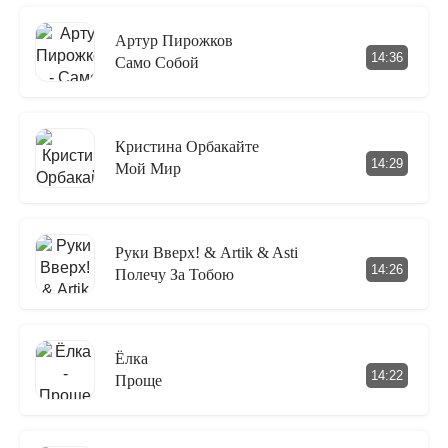
Артур Пирожков
14:36
Само Собой
Кристина Орбакайте
14:29
Мой Мир
Руки Вверх! & Artik & Asti
14:26
Полечу За Тобою
Ёлка
14:22
Проще