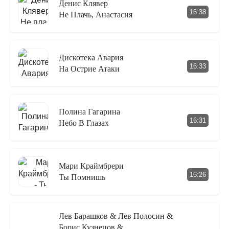
Денис Клявер
16:38
Не Плачь, Анастасия
Дискотека Авария
16:33
На Острие Атаки
Полина Гагарина
16:31
Небо В Глазах
Мари Краймбрери
16:26
Ты Помнишь
Лев Барашков & Лев Полосин &
Борис Кузнецов &