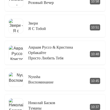
10:58
Розовый Вечер
Звери
10:51
Я С Тобой
Авраам Руссо & Кристина
Орбакайте
10:48
Просто Любить Тебя
Nyusha
10:45
Воспоминание
Николай Басков
10:37
Туманы