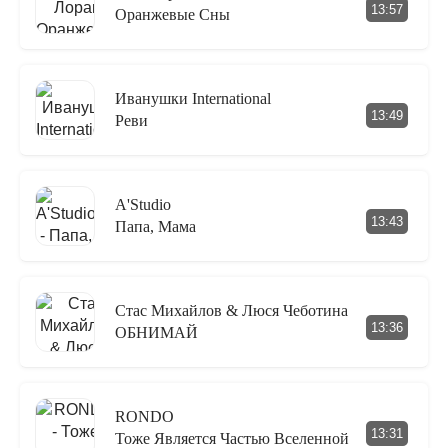
13:57
Оранжевые Сны
Иванушки International
13:49
Реви
A'Studio
13:43
Папа, Мама
Стас Михайлов & Люся Чеботина
13:36
ОБНИМАЙ
RONDO
13:31
Тоже Является Частью Вселенной