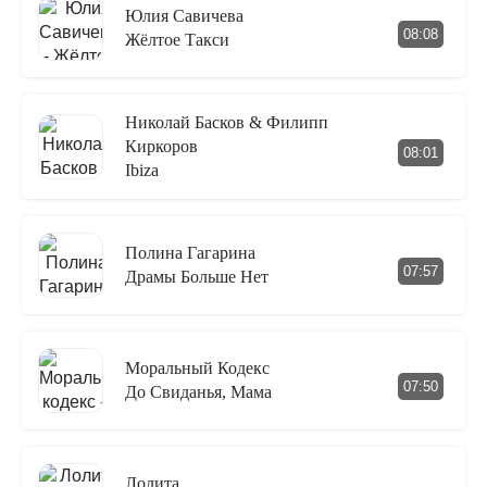
Юлия Савичева
08:08
Жёлтое Такси
Николай Басков & Филипп
Киркоров
08:01
Ibiza
Полина Гагарина
07:57
Драмы Больше Нет
Моральный Кодекс
07:50
До Свиданья, Мама
Лолита