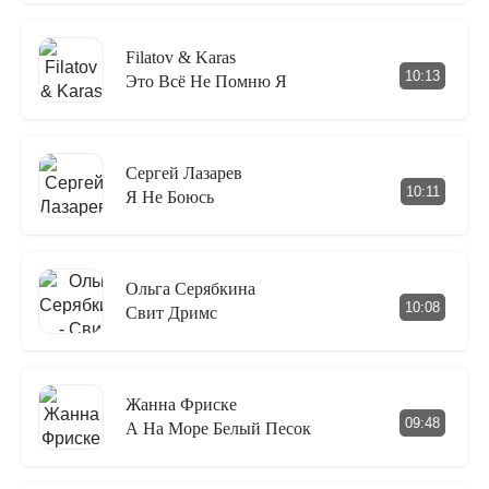
Filatov & Karas
10:13
Это Всё Не Помню Я
Сергей Лазарев
10:11
Я Не Боюсь
Ольга Серябкина
10:08
Свит Дримс
Жанна Фриске
09:48
А На Море Белый Песок