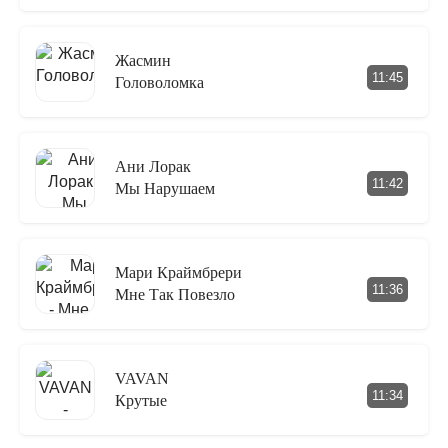
Жасмин
11:45
Головоломка
Ани Лорак
11:42
Мы Нарушаем
Мари Краймбрери
11:36
Мне Так Повезло
VAVAN
11:34
Крутые