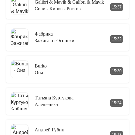
Galibri & Mavik & Galibri & Mavik
15:37
Сочи - Киров - Ростов
Фабрика
15:32
Зажигают Огоньки
Burito
15:30
Она
Татьяна Куртукова
15:24
Алёшенька
Андрей Губин
15:18