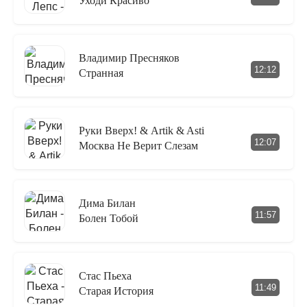
Уходи Красиво
Владимир Пресняков
12:12
Странная
Руки Вверх! & Artik & Asti
12:07
Москва Не Верит Слезам
Дима Билан
11:57
Болен Тобой
Стас Пьеха
11:49
Старая История