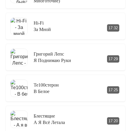
Многоточие)
Hi-Fi
17:32
За Мной
Григорий Лепс
17:29
Я Поднимаю Руки
Те100стерон
17:25
В Белое
Блестящие
17:20
А Я Всё Летала