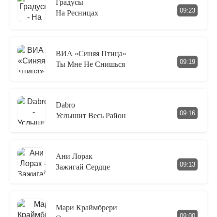
Градусы
09:23
На Ресницах
ВИА «Синяя Птица»
09:19
Ты Мне Не Снишься
Dabro
09:16
Услышит Весь Район
Ани Лорак
09:13
Зажигай Сердце
Мари Краймбрери
09:00