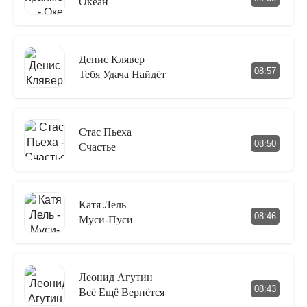
Океан
Денис Клявер
08:57
Тебя Удача Найдёт
Стас Пьеха
08:50
Счастье
Катя Лель
08:46
Муси-Пуси
Леонид Агутин
08:43
Всё Ещё Вернётся