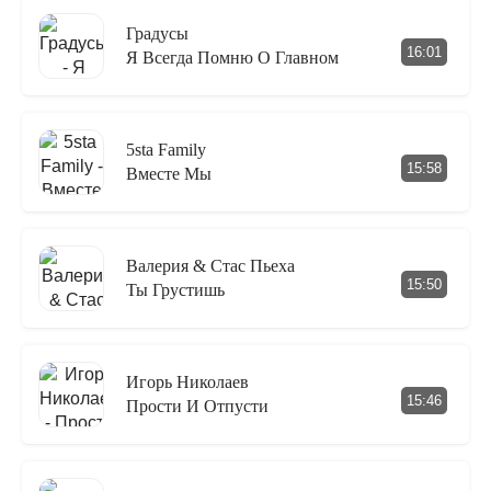
Градусы
16:01
Я Всегда Помню О Главном
5sta Family
15:58
Вместе Мы
Валерия & Стас Пьеха
15:50
Ты Грустишь
Игорь Николаев
15:46
Прости И Отпусти