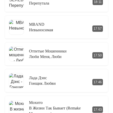
18:11
Перепутала
MBAND
17:57
Невыносимая
Отпетые Мошенники
17:50
Люби Меня, Люби
Лада Дэнс
17:46
Гонщик Любви
Мохито
В Жизни Так Бывает (Remake
17:43