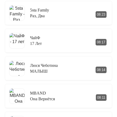
5sta Family
08:23
Раз, Два
ЧайФ
08:17
17 Лет
Люся Чеботина
08:14
МАЛЫШ
MBAND
08:11
Она Вернётся