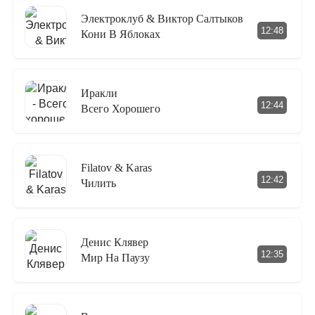
Электроклуб & Виктор Салтыков
12:48
Кони В Яблоках
Иракли
12:44
Всего Хорошего
Filatov & Karas
12:42
Чилить
Денис Клявер
12:35
Мир На Паузу