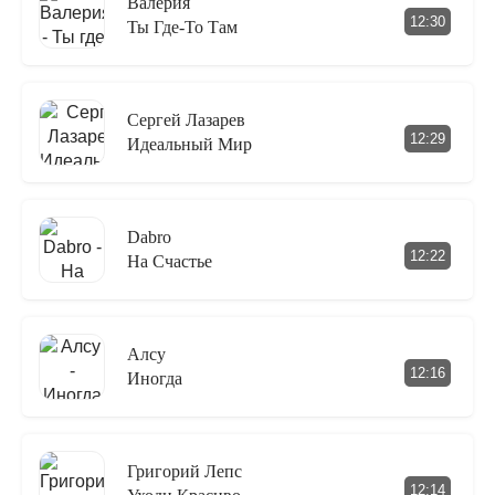
Валерия
12:30
Ты Где-То Там
Сергей Лазарев
12:29
Идеальный Мир
Dabro
12:22
На Счастье
Алсу
12:16
Иногда
Григорий Лепс
12:14